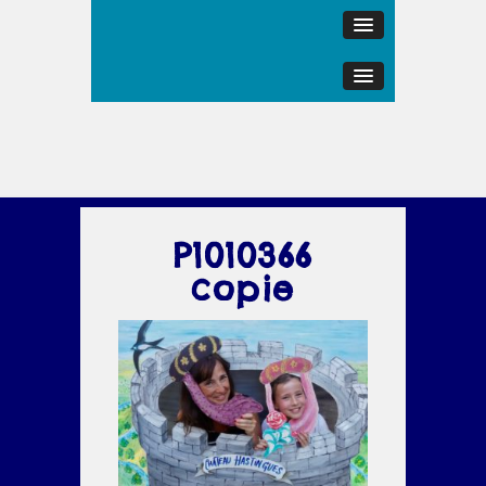
P1010366
copie