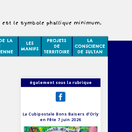
l est le symbole phallique minimum.
DE LA
PROJETS
LA
LES
E
DE
CONSCIENCE
MANIFS
IENNE
TERRITOIRE
DE SULTAN
également sous la rubrique
La Cubipostale Bons Baisers d’Orly
en Fête 7 juin 2026