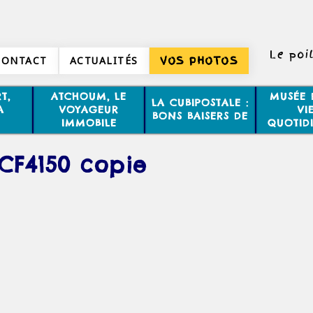
Le poi
CONTACT
ACTUALITÉS
VOS PHOTOS
T,
ATCHOUM, LE
MUSÉE 
LA CUBIPOSTALE :
A
VOYAGEUR
VI
BONS BAISERS DE
IMMOBILE
QUOTID
CF4150 copie