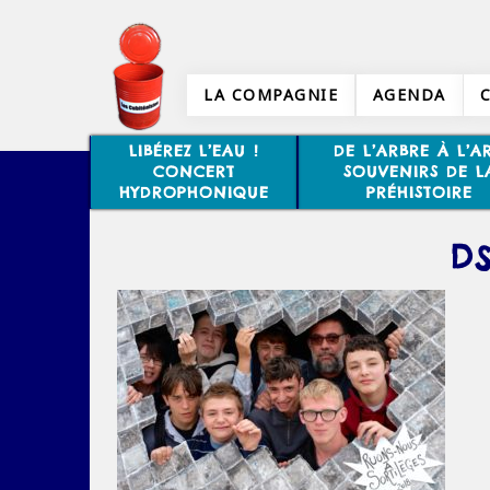
LA COMPAGNIE
AGENDA
LIBÉREZ L’EAU !
DE L’ARBRE À L’AR
CONCERT
SOUVENIRS DE L
HYDROPHONIQUE
PRÉHISTOIRE
DS