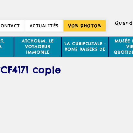
Quand 
CONTACT
ACTUALITÉS
VOS PHOTOS
T,
ATCHOUM, LE
MUSÉE 
LA CUBIPOSTALE :
A
VOYAGEUR
VI
BONS BAISERS DE
IMMOBILE
QUOTID
CF4171 copie