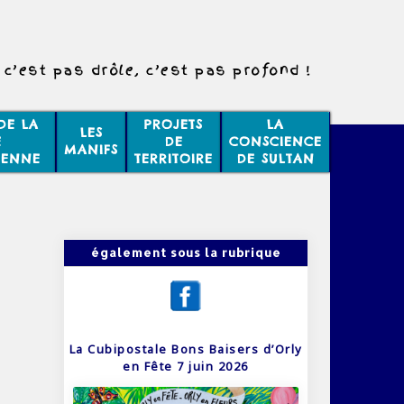
c’est pas drôle, c’est pas profond !
DE LA
PROJETS
LA
LES
E
DE
CONSCIENCE
MANIFS
IENNE
TERRITOIRE
DE SULTAN
également sous la rubrique
La Cubipostale Bons Baisers d’Orly
en Fête 7 juin 2026