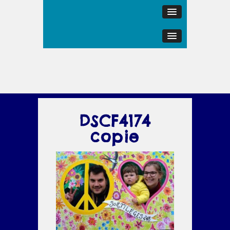
DSCF4174
copie