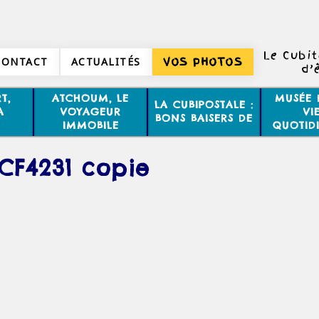
Le Cubi
CONTACT
ACTUALITÉS
VOS PHOTOS
d’
T,
ATCHOUM, LE
MUSÉE 
LA CUBIPOSTALE :
A
VOYAGEUR
VI
BONS BAISERS DE
IMMOBILE
QUOTID
CF4231 copie