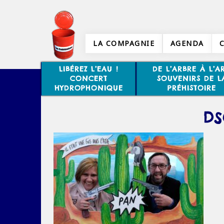
LA COMPAGNIE
AGENDA
LIBÉREZ L’EAU !
DE L’ARBRE À L’AR
CONCERT
SOUVENIRS DE L
HYDROPHONIQUE
PRÉHISTOIRE
DS