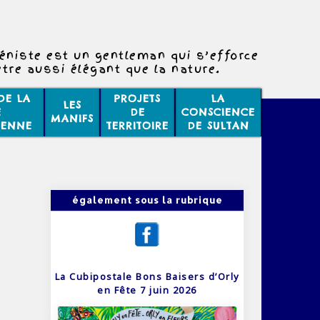
téniste est un gentleman qui s’efforce
être aussi élégant que la nature.
DE LA
PROJETS
LA
LES
E
DE
CONSCIENCE
MANIFS
IENNE
TERRITOIRE
DE SULTAN
également sous la rubrique
La Cubipostale Bons Baisers d’Orly
en Fête 7 juin 2026