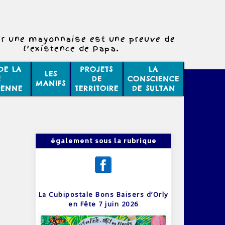
r une mayonnaise est une preuve de
l’existence de Papa.
DE LA
PROJETS
LA
LES
E
DE
CONSCIENCE
MANIFS
IENNE
TERRITOIRE
DE SULTAN
également sous la rubrique
La Cubipostale Bons Baisers d’Orly
en Fête 7 juin 2026