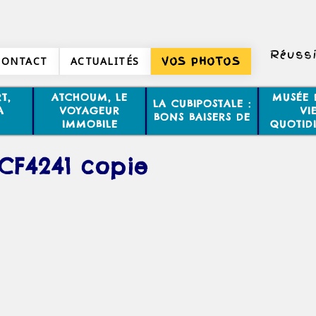
Réussi
CONTACT
ACTUALITÉS
VOS PHOTOS
T,
ATCHOUM, LE
MUSÉE 
LA CUBIPOSTALE :
A
VOYAGEUR
VI
BONS BAISERS DE
IMMOBILE
QUOTID
CF4241 copie