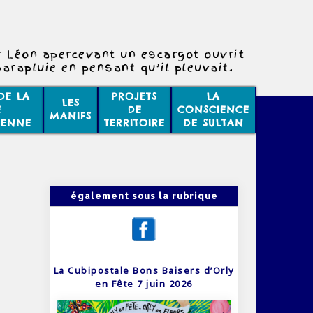
r Léon apercevant un escargot ouvrit
arapluie en pensant qu’il pleuvait.
C’était exact !
DE LA
PROJETS
LA
LES
E
DE
CONSCIENCE
MANIFS
IENNE
TERRITOIRE
DE SULTAN
également sous la rubrique
La Cubipostale Bons Baisers d’Orly
en Fête 7 juin 2026