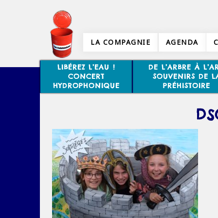
LA COMPAGNIE
AGENDA
LIBÉREZ L’EAU !
DE L’ARBRE À L’AR
CONCERT
SOUVENIRS DE L
HYDROPHONIQUE
PRÉHISTOIRE
DS