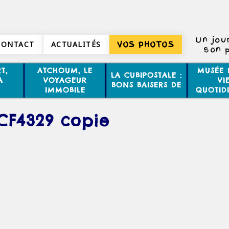
Un jou
CONTACT
ACTUALITÉS
VOS PHOTOS
son p
T,
ATCHOUM, LE
MUSÉE 
LA CUBIPOSTALE :
A
VOYAGEUR
VI
BONS BAISERS DE
IMMOBILE
QUOTID
CF4329 copie