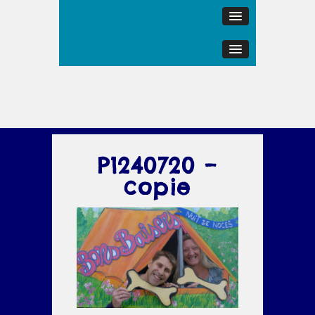
P1240720 –
copie