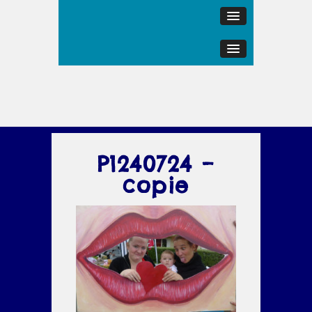
P1240724 –
copie