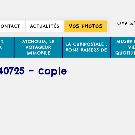
Une ai
CONTACT
ACTUALITÉS
VOS PHOTOS
Non, 2 
T,
ATCHOUM, LE
MUSÉE 
LA CUBIPOSTALE :
A
VOYAGEUR
VI
BONS BAISERS DE
IMMOBILE
QUOTID
40725 – copie