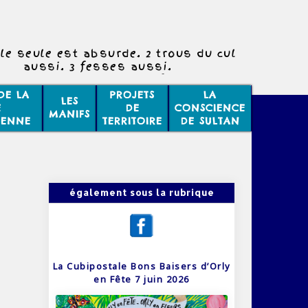
le seule est absurde. 2 trous du cul
aussi. 3 fesses aussi.
trous du cul sont tout à fait logiques
pour 3 fesses.
DE LA
PROJETS
LA
LES
E
DE
CONSCIENCE
MANIFS
IENNE
TERRITOIRE
DE SULTAN
également sous la rubrique
La Cubipostale Bons Baisers d’Orly
en Fête 7 juin 2026