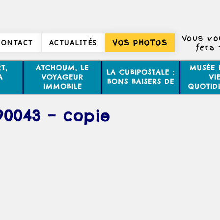
Vous vo
CONTACT
ACTUALITÉS
VOS PHOTOS
fera
T,
ATCHOUM, LE
MUSÉE 
LA CUBIPOSTALE :
A
VOYAGEUR
VI
BONS BAISERS DE
IMMOBILE
QUOTID
90043 – copie