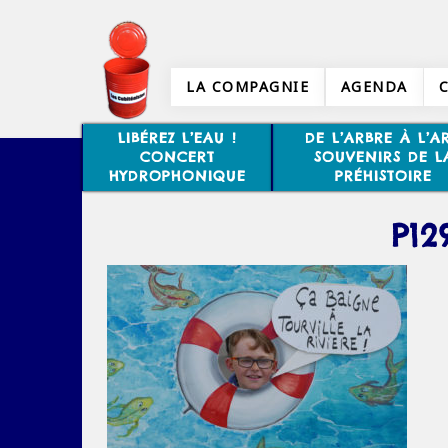
LA COMPAGNIE
AGENDA
LIBÉREZ L’EAU !
DE L’ARBRE À L’AR
CONCERT
SOUVENIRS DE L
HYDROPHONIQUE
PRÉHISTOIRE
P12