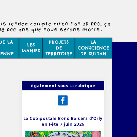
us rendez compte qu'en l'an 20 000, ça
 18 000 ans que nous serons morts.
DE LA
PROJETS
LA
LES
E
DE
CONSCIENCE
MANIFS
IENNE
TERRITOIRE
DE SULTAN
également sous la rubrique
La Cubipostale Bons Baisers d’Orly
en Fête 7 juin 2026