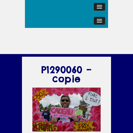
P1290060 –
copie