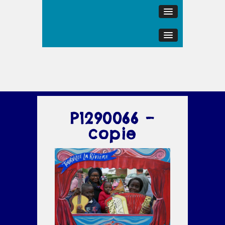
P1290066 –
copie