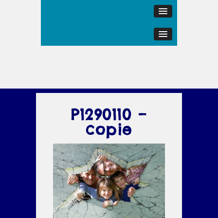
P1290110 –
copie