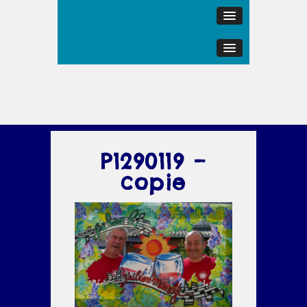
P1290119 –
copie