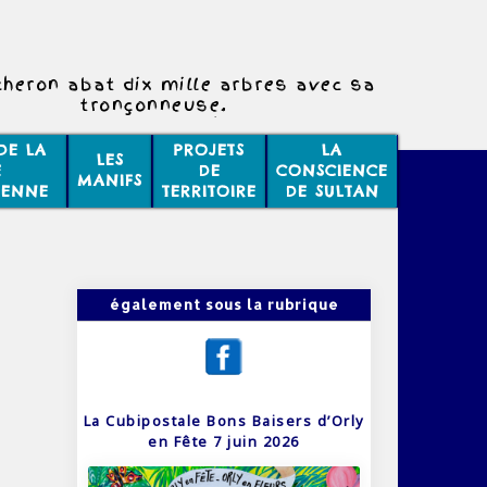
heron abat dix mille arbres avec sa
tronçonneuse.
e lui tombe sur la tête il trouve que
c'est injuste.
DE LA
PROJETS
LA
LES
E
DE
CONSCIENCE
MANIFS
IENNE
TERRITOIRE
DE SULTAN
également sous la rubrique
La Cubipostale Bons Baisers d’Orly
en Fête 7 juin 2026