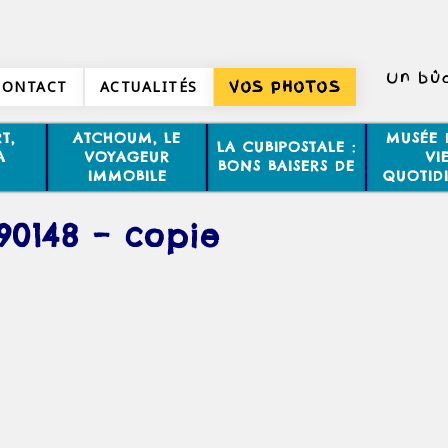
Un bûc
CONTACT
ACTUALITÉS
VOS PHOTOS
Un arbr
T,
ATCHOUM, LE
MUSÉE 
LA CUBIPOSTALE :
A
VOYAGEUR
VI
BONS BAISERS DE
IMMOBILE
QUOTID
90148 – copie