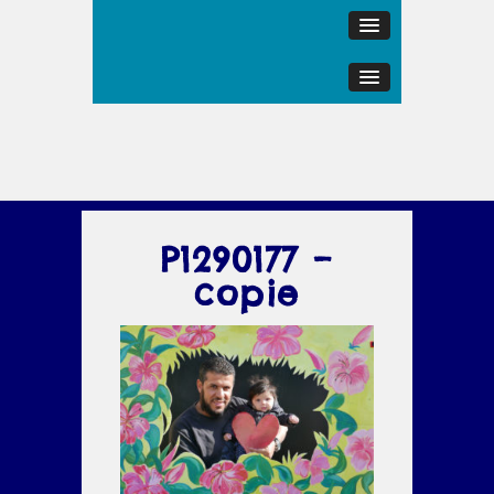
P1290177 –
copie