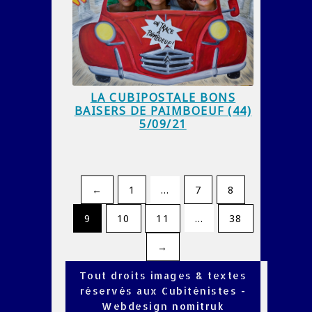
LA CUBIPOSTALE BONS
BAISERS DE PAIMBOEUF (44)
5/09/21
←
1
…
7
8
9
10
11
…
38
→
Tout droits images & textes
réservés aux Cubiténistes -
Webdesign
nomitruk