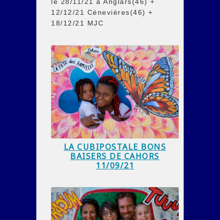
le 28/11/21 à Anglars(46) +
12/12/21 Cénevières(46) +
18/12/21 MJC
LA CUBIPOSTALE BONS
BAISERS DE CAHORS
11/09/21