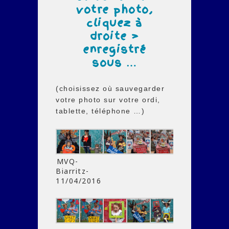
votre photo,
cliquez à
droite >
enregistré
sous …
(choisissez où sauvegarder
votre photo sur votre ordi,
tablette, téléphone …)
MVQ-
Biarritz-
11/04/2016